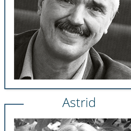
Mit unseren extrem umweltfreundlichen und langlebigen Produkt
wir nicht die Welt, aber wir machen sie ein klein wenig besser. Ei
ist, dass unser Business vom kleinen Nebenverdienst bei ger
Zeitaufwand bis zum überdurchschnittlichen Einkommen eine
Führungskraft für JEDEN das individuell Richtige zu bieten hat. D
ist nach oben offen.
Astrid