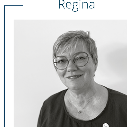
Regina
Regina
Ha-Ra bietet mir die Möglichkeit erfolgreich meine eigene Firma z
Ich liebe die Unabhängigkeit, die Wertschätzung und Anerkennun
entgegengebracht werden. Es macht Spaß Teil dieses Unterne
sein und das seit 33 Jahren. Durch die Tätigkeit habe ich mich pe
weiterentwickelt. Es gibt nichts Besseres als Spaß bei der Arbeit 