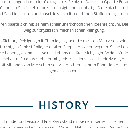
hon in jungen Jahren für ökologisches Reinigen. Dass sein Opa die Fu
ür ihn ein Schlüsselerlebnis und prägte ihn nachhaltig. Die einfache und e
 Sand fett lösten und auschließlich mit natürlichen Stoffen reinigten fas
en paarte sich mit seinem schier unerschöpflichen Ideenreichtum. Das
Weg zur physiklisch-mechanischen Reinigung.
 Richtung Reinigung mit Chemie ging, und die meisten Menschen seine Id
t nicht, gibt’s nicht,“ pflegte er allen Skeptikern zu entgegnen. Seine 
ce haben“, gab ihm zeit seines Lebens die Kraft sich gegen Widerstän
meistern. So entwickelte er mit großer Leidenschaft die einzigartigen H
ität Millionen von Menschen seit vielen Jahren in ihren Bann ziehen un
gemacht haben.
HISTORY
Erfinder und Visionär Hans Raab stand mit seinem Namen für einen
wortungsbewussten Umgang mit Mensch, Natur und Umwelt. Seine Vis