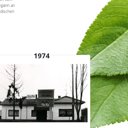
begann an
ndischen
1974