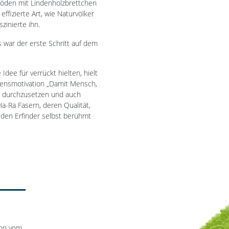
ßböden mit Lindenholzbrettchen
ffizierte Art, wie Naturvölker
zinierte ihn.
 war der erste Schritt auf dem
ee für verrückt hielten, hielt
Lebensmotivation „Damit Mensch,
de durchzusetzen und auch
a-Ra Fasern, deren Qualität,
d den Erfinder selbst berühmt
ion vom